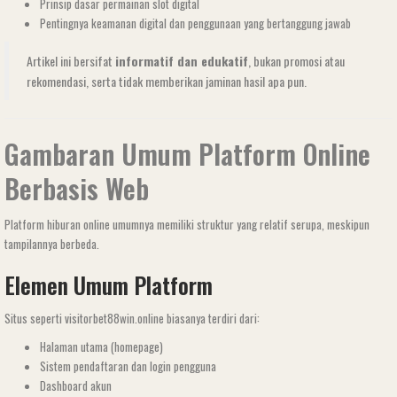
Prinsip dasar permainan slot digital
Pentingnya keamanan digital dan penggunaan yang bertanggung jawab
Artikel ini bersifat
informatif dan edukatif
, bukan promosi atau
rekomendasi, serta tidak memberikan jaminan hasil apa pun.
Gambaran Umum Platform Online
Berbasis Web
Platform hiburan online umumnya memiliki struktur yang relatif serupa, meskipun
tampilannya berbeda.
Elemen Umum Platform
Situs seperti visitorbet88win.online biasanya terdiri dari:
Halaman utama (homepage)
Sistem pendaftaran dan login pengguna
Dashboard akun