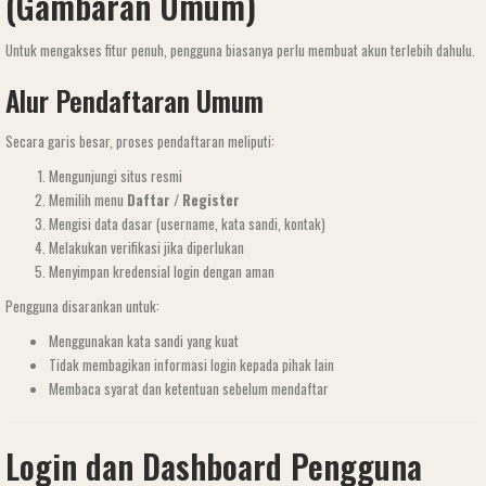
(Gambaran Umum)
Untuk mengakses fitur penuh, pengguna biasanya perlu membuat akun terlebih dahulu.
Alur Pendaftaran Umum
Secara garis besar, proses pendaftaran meliputi:
Mengunjungi situs resmi
Memilih menu
Daftar / Registe
r
Mengisi data dasar (username, kata sandi, kontak)
Melakukan verifikasi jika diperlukan
Menyimpan kredensial login dengan aman
Pengguna disarankan untuk:
Menggunakan kata sandi yang kuat
Tidak membagikan informasi login kepada pihak lain
Membaca syarat dan ketentuan sebelum mendaftar
Login dan Dashboard Pengguna