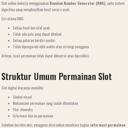
Slot online bekerja menggunakan
Random Number Generator (RNG)
, yaitu sistem
algoritma yang menghasilkan hasil secara acak.
Ciri utama RNG:
Setiap hasil bersifat acak
Tidak ada pola yang dapat ditebak
Setiap putaran berdiri sendiri
Tidak dipengaruhi oleh waktu atau strategi pengguna
Artinya, hasil permainan tidak dapat dikontrol atau diprediksi.
Struktur Umum Permainan Slot
Slot digital biasanya memiliki:
Simbol visual
Mekanisme permainan yang sudah ditentukan
Fitur otomatis
Informasi aturan permainan
Sebelum berinteraksi, pengguna disarankan membaca bagian
informasi permainan