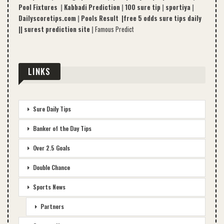
Pool Fixtures
|
Kabbadi Prediction
|
100 sure tip
|
sportiya
|
Dailyscoretips.com
|
Pools Result |
free 5 odds sure tips daily
|
|
surest prediction site
|
Famous Predict
LINKS
Sure Daily Tips
Banker of the Day Tips
Over 2.5 Goals
Double Chance
Sports News
Partners