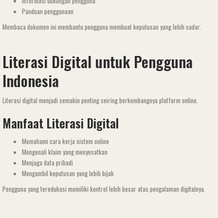
Informasi dukungan pengguna
Panduan penggunaan
Membaca dokumen ini membantu pengguna membuat keputusan yang lebih sadar.
Literasi Digital untuk Pengguna
Indonesia
Literasi digital menjadi semakin penting seiring berkembangnya platform online.
Manfaat Literasi Digital
Memahami cara kerja sistem online
Mengenali klaim yang menyesatkan
Menjaga data pribadi
Mengambil keputusan yang lebih bijak
Pengguna yang teredukasi memiliki kontrol lebih besar atas pengalaman digitalnya.