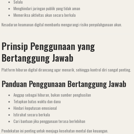
Selalu
Menghindari jaringan publik yang tidak aman
Memeriksa aktivitas akun secara berkala
Kesadaran keamanan digital membantu mengurangi risiko penyalahgunaan akun.
Prinsip Penggunaan yang
Bertanggung Jawab
Platform hiburan digital dirancang agar menarik, sehingga kontrol diri sangat penting.
Panduan Penggunaan Bertanggung Jawab
Anggap sebagai hiburan, bukan sumber penghasilan
Tetapkan batas waktu dan dana
Hindari keputusan emosional
Istirahat secara berkala
Cari bantuan jika penggunaan terasa berlebihan
Pendekatan ini penting untuk menjaga kesehatan mental dan keuangan.