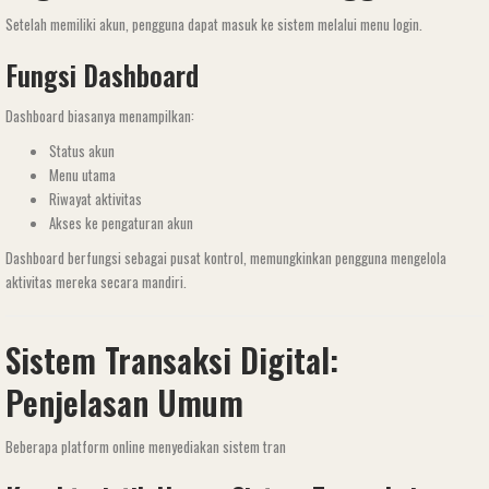
Setelah memiliki akun, pengguna dapat masuk ke sistem melalui menu login.
Fungsi Dashboard
Dashboard biasanya menampilkan:
Status akun
Menu utama
Riwayat aktivitas
Akses ke pengaturan akun
Dashboard berfungsi sebagai pusat kontrol, memungkinkan pengguna mengelola
aktivitas mereka secara mandiri.
Sistem Transaksi Digital:
Penjelasan Umum
Beberapa platform online menyediakan sistem tran