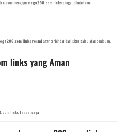
lah alasan mengapa
mega288.com links
sangat dibutuhkan:
ega288.com links resmi
agar terhindar dari situs palsu atau penipuan.
m links
yang Aman
.com links terpercaya
.