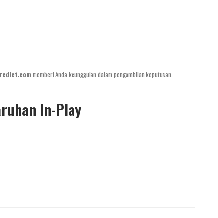
Predict.com
memberi Anda keunggulan dalam pengambilan keputusan.
aruhan In-Play
.