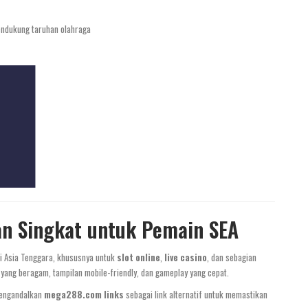
ndukung taruhan olahraga
an Singkat untuk Pemain SEA
di Asia Tenggara, khususnya untuk
slot online
,
live casino
, dan sebagian
ot yang beragam, tampilan mobile-friendly, dan gameplay yang cepat.
 mengandalkan
mega288.com links
sebagai link alternatif untuk memastikan