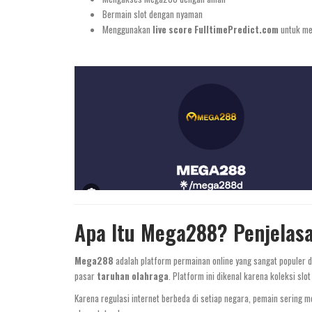
Bermain slot dengan nyaman
Menggunakan
live score FulltimePredict.com
untuk me
Apa Itu Mega288? Penjelas
Mega288
adalah platform permainan online yang sangat populer 
pasar
taruhan olahraga
. Platform ini dikenal karena koleksi sl
Karena regulasi internet berbeda di setiap negara, pemain sering