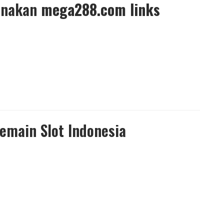
unakan
mega288.com links
emain Slot Indonesia