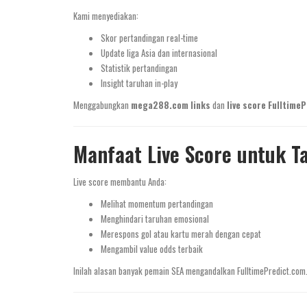
Kami menyediakan:
Skor pertandingan real-time
Update liga Asia dan internasional
Statistik pertandingan
Insight taruhan in-play
Menggabungkan
mega288.com links
dan
live score Fulltime
Manfaat Live Score untuk T
Live score membantu Anda:
Melihat momentum pertandingan
Menghindari taruhan emosional
Merespons gol atau kartu merah dengan cepat
Mengambil value odds terbaik
Inilah alasan banyak pemain SEA mengandalkan FulltimePredict.com