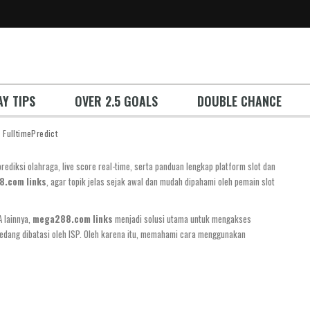
Y TIPS
OVER 2.5 GOALS
DOUBLE CHANCE
 FulltimePredict
prediksi olahraga, live score real-time, serta panduan lengkap platform slot dan
.com links
, agar topik jelas sejak awal dan mudah dipahami oleh pemain slot
A lainnya,
mega288.com links
menjadi solusi utama untuk mengakses
sedang dibatasi oleh ISP. Oleh karena itu, memahami cara menggunakan