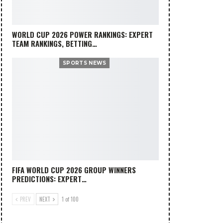
WORLD CUP 2026 POWER RANKINGS: EXPERT
TEAM RANKINGS, BETTING…
SPORTS NEWS
FIFA WORLD CUP 2026 GROUP WINNERS
PREDICTIONS: EXPERT…
PREV
NEXT
1 of 100