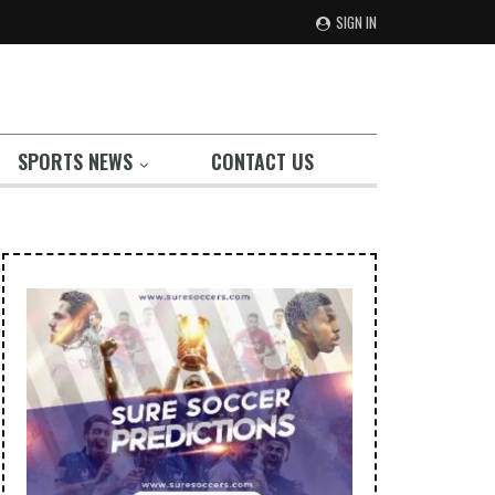
SIGN IN
SPORTS NEWS
CONTACT US