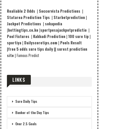
Realiable 2 Odds
|
Soccervista Predictions
|
Statarea Prediction Tips
|
Starbetprediction
|
Jackpot Predictions
|
sokapedia
|
bettingtips.co.ke
|
sportpesajackpotpredictio
|
Pool Fixtures
|
Kabbadi Prediction
|
100 sure tip
|
sportiya
|
Dailyscoretips.com
|
Pools Result
|
free 5 odds sure tips daily |
|
surest prediction
site
|
Famous Predict
LINKS
Sure Daily Tips
Banker of the Day Tips
Over 2.5 Goals