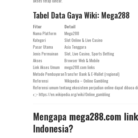
akses tetap lancar.
Tabel Data Gaya Wiki: Mega288
Fitur
Detail
Nama Platform
Mega288
Kategori
Slot Online & Live Casino
Pasar Utama
Asia Tenggara
Jenis Permainan
Slot, Live Casino, Sports Betting
Akses
Browser Web & Mobile
Link Akses Umum
mega288.com links
Metode Pembayaran
Transfer Bank & E-Wallet (regional)
Referensi
Wikipedia – Online Gambling
Referensi umum tentang ekosistem perjudian online dapat dibaca di
👉
https://en.wikipedia.org/wiki/Online_gambling
Mengapa
mega288.com link
Indonesia?